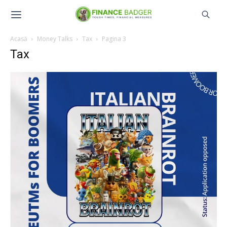
Acasă
Money Talks
Tax
Pagina 3
Tax