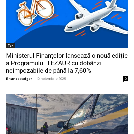
IAT
Tax
Ministerul Finanțelor lansează o nouă ediție
a Programului TEZAUR cu dobânzi
neimpozabile de până la 7,60%
financebadger
-
10 noiembrie 2025
0