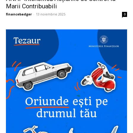
Marii Contribuabili
financebadger
-
13 noiembrie 2025
0