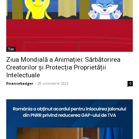
Tax
Ziua Mondială a Animației: Sărbătorirea
Creatorilor și Protecția Proprietății
Intelectuale
financebadger
-
28 octombrie 2025
0