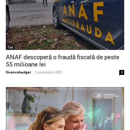
Tax
ANAF descoperă o fraudă fiscală de peste
55 milioane lei
financebadger
-
5 noiembrie 2025
0