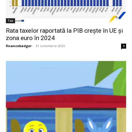
Tax
Rata taxelor raportată la PIB crește în UE și
zona euro în 2024
financebadger
-
31 octombrie 2025
0
ă-