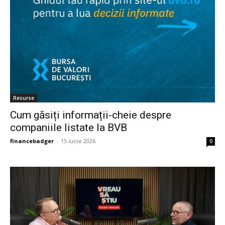
Resurse
Cum găsiți informații-cheie despre
companiile listate la BVB
financebadger
-
15 iunie 2026
0