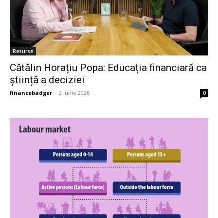
Resurse
Cătălin Horațiu Popa: Educația financiară ca
știință a deciziei
financebadger
-
2 iunie 2026
0