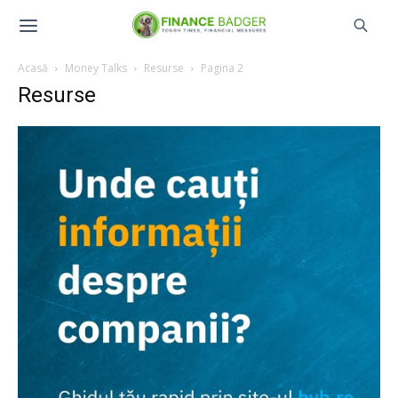
Acasă
Money Talks
Resurse
Pagina 2
Resurse