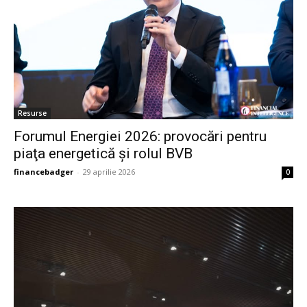
Resurse
Forumul Energiei 2026: provocări pentru
ă-
piaţa energetică şi rolul BVB
financebadger
-
29 aprilie 2026
0