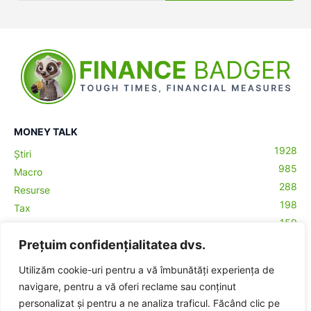
MONEY TALK
1928
Știri
985
Macro
288
Resurse
198
Tax
159
Antreprenoriat
43
Prețuim confidențialitatea dvs.
Contabilitate
29
Money Talks
Utilizăm cookie-uri pentru a vă îmbunătăți experiența de
27
Crypto
navigare, pentru a vă oferi reclame sau conținut
personalizat și pentru a ne analiza traficul. Făcând clic pe